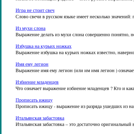
Игра не стоит свеч
Слово
свечи
в русском языке имеет несколько значений: 
Из мухи слона
Выражение
делать из мухи слона
совершенно понятно, н
Избушка на курьих ножках
Выражение
избушка на курьих ножках
известно, наверно
Имя ему легион
Выражение
имя ему легион
(или
им имя легион
) означа
Избиение младенцев
Что означает выражение
избиение младенцев
? Кто и ка
Прописать ижицу
Прописать ижицу
- выражение из разряда ушедших из н
Итальянская забастовка
Итальянская забастовка
– это достаточно оригинальный 