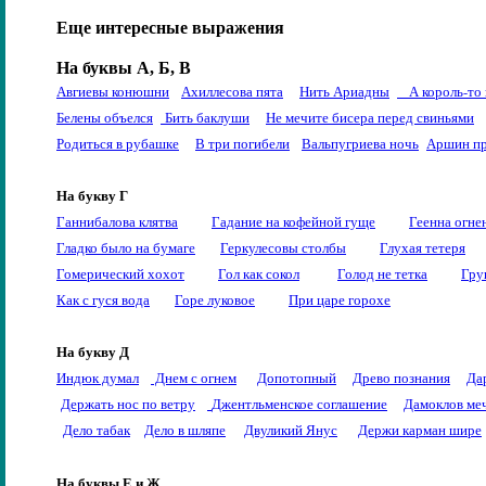
Еще интересные выражения
На буквы А, Б, В
Авгиевы конюшни
Ахиллесова пята
Нить Ариадны
А король-то 
Белены объелся
Бить баклуши
Не мечите бисера перед свиньями
Родиться в рубашке
В три погибели
Вальпугриева ночь
Аршин пр
На букву Г
Ганнибалова клятва
Гадание на кофейной гуще
Геенна огне
Гладко было на бумаге
Геркулесовы столбы
Глухая тетеря
Гомерический хохот
Гол как сокол
Голод не тетка
Гру
Как с гуся вода
Горе луковое
При царе горохе
На букву Д
Индюк думал
Днем с огнем
Допотопный
Древо познания
Да
Держать нос по ветру
Джентльменское соглашение
Дамоклов ме
Дело табак
Дело в шляпе
Двуликий Янус
Держи карман шире
На буквы Е и Ж