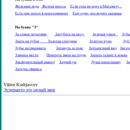
Железная леди
Желтая пресса
Если гора не идет к Магомету
...
Есть еще порох в пороховницах
Еще одно, последнее сказанье
На букву "З"
За семью печатями
Зарубить на носу
Зеленая улица
Зубы
Знать на зубок
Золотая середина
Золотое руно
Зуб 
Зубы заговаривать
Заткнуть за пояс
Затрапезный вид
Звезд
Злачное место
Пригреть змею на груди
Зарыть талант в землю
Заключительный аккорд
Задний ум
Душа нараспашку
З
Загадка сфинкса
Viktor Kudrjavcev
Эсперанто это целый мир