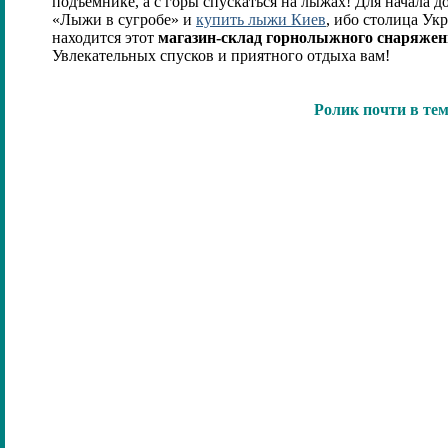
подъемнике, а с горы спускаться на лыжах! Для начала д
«Лыжи в сугробе» и
купить лыжи Киев
, ибо столица Ук
находится этот
магазин-склад горнолыжного снаряже
Увлекательных спусков и приятного отдыха вам!
Ролик почти в тем