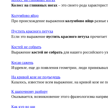
Колосс на глиняных ногах
– это своего рода характерист
Колумбово яйцо
колумбово яйцо
Про происхождение выражения
разные 
Пустить красного петуха
пустить красного петуха
Если это выражение
прочитает
Костей не собрать
костей не собрать
Выражение
для нашего российского ух
Косая сажень
Издревле, еще до появления геометрии, люди привязывал
На кривой козе не подъедешь
Казалось, известное всем выражение,
на кривой козе не 
К
шапочному разбору
Оказывается, возникновение этого фразеологизма напряму
К
ак кур во щи