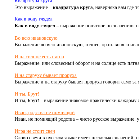
Квадратура круга
квадратура круга
Это выражение –
, наверняка вам где-т
Как в воду глядел
Как в воду глядел
– выражение понятное по значению, н
Во всю ивановскую
Выражение во всю ивановскую, точнее, орать во всю ива
И на солнце есть пятна
Выражение, или словесный оборот и на солнце есть пятна
И на старуху бывает проруха
Выражение и на старуху бывает проруха говорит само за 
И ты, Брут!
И ты, Брут! – выражение знакомое практически каждому 
Иван, родства не помнящий
Иван, не помнящий родства – чисто русское выражение, 
Игра не стоит свеч
Слово
свечи
в русском языке имеет несколько значений: п