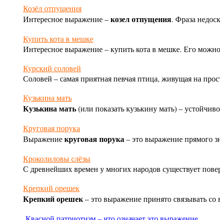
Козёл отпущения
козел отпущения
Интересное выражение –
. Фраза недоск
Купить кота в мешке
Интересное выражение – купить кота в мешке. Его можно
Курский соловей
Соловей – самая приятная певчая птица, живущая на прос
Кузькина мать
Кузькина мать
(или показать кузькину мать) – устойчив
Круговая порука
круговая порука
Выражение
– это выражение прямого зна
Кроколиловы слёзы
С древнейших времен у многих народов существует поверь
Крепкий орешек
Крепкий орешек
– это выражение принято связывать со
Квасной патриотизм – что означает это выражение