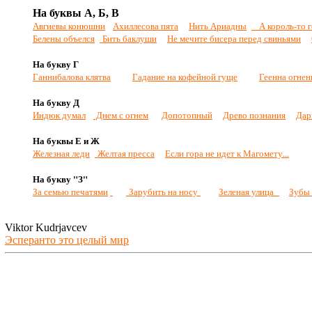
На буквы А, Б, В
Авгиевы конюшни
Ахиллесова пята
Нить Ариадны
А король-то 
Белены объелся
Бить баклуши
Не мечите бисера перед свиньями
На букву Г
Ганнибалова клятва
Гадание на кофейной гуще
Геенна огнен
На букву Д
Индюк думал
Днем с огнем
Допотопный
Древо познания
Дар
На буквы Е и Ж
Железная леди
Желтая пресса
Если гора не идет к Магомету
...
На букву "З"
За семью печатями
Зарубить на носу
Зеленая улица
Зубы 
Viktor Kudrjavcev
Эсперанто это целый мир