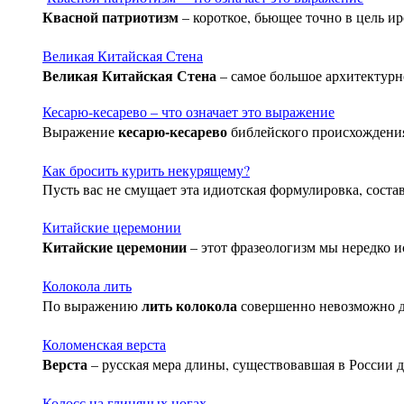
Квасной патриотизм
– короткое, бьющее точно в цель и
Великая Китайская Стена
Великая Китайская Стена
– самое большое архитектурн
Кесарю-кесарево – что означает это выражение
кесарю-кесарево
Выражение
библейского происхождения
Как бросить курить некурящему?
Пусть вас не смущает эта идиотская формулировка, соста
Китайские церемонии
Китайские церемонии
– этот фразеологизм мы нередко и
Колокола лить
лить колокола
По выражению
совершенно невозможно до
Коломенская верста
Верста
– русская мера длины, существовавшая в России 
Колосс на глиняных ногах