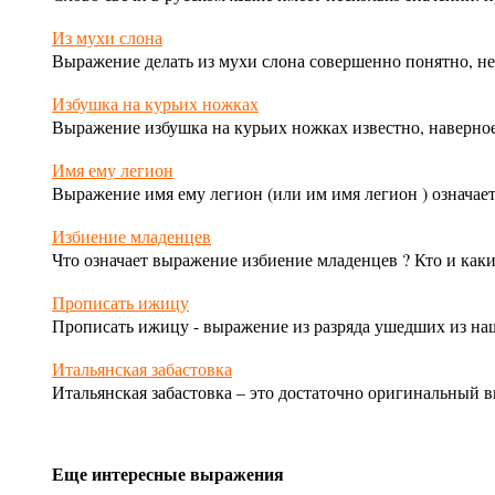
Из мухи слона
Выражение
делать из мухи слона
совершенно понятно, не
Избушка на курьих ножках
Выражение
избушка на курьих ножках
известно, наверное
Имя ему легион
Выражение
имя ему легион
(или
им имя легион
) означа
Избиение младенцев
Что означает выражение
избиение младенцев
? Кто и как
Прописать ижицу
Прописать ижицу
- выражение из разряда ушедших из на
Итальянская забастовка
Итальянская забастовка
– это достаточно оригинальный в
Еще интересные выражения