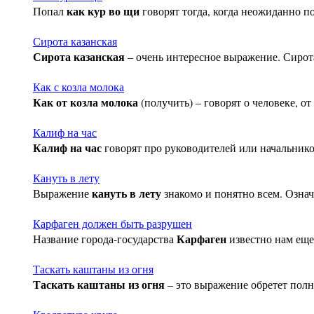
как кур во щи
Попал
говорят тогда, когда неожиданно 
Сирота казанская
Сирота казанская
– очень интересное выражение. Сирот
Как с козла молока
Как от козла молока
(получить) – говорят о человеке, о
Калиф на час
Калиф на час
говорят про руководителей или начальников
Кануть в лету
кануть в лету
Выражение
знакомо и понятно всем. Означа
Карфаген должен быть разрушен
Карфаген
Название города-государства
известно нам еще
Таскать каштаны из огня
Таскать каштаны из огня
– это выражение обретет полн