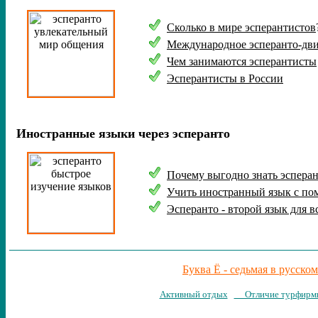
Сколько в мире эсперантистов
Международно
е
эсперанто-дв
Чем
занимаются эсперантисты
Эсперантисты
в России
Иностранные языки через
эсперанто
Почему
выгодно
знать
эспера
Учить иностранный язык с п
Эсперанто
- второй язык для в
Буква Ё - седьмая в русско
Активный отдых
Отличие турфирмы 