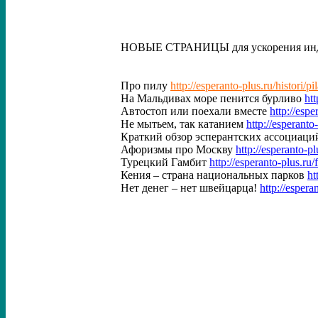
НОВЫЕ СТРАНИЦЫ для ускорения ин
Про пилу
http://esperanto-plus.ru/histori/pi
На Мальдивах море пенится бурливо
htt
Автостоп или поехали вместе
http://espe
Не мытьем, так катанием
http://esperanto
Краткий обзор эсперантских ассоциаци
Афоризмы про Москву
http://esperanto-p
Турецкий Гамбит
http://esperanto-plus.ru/
Кения – страна национальных парков
ht
Нет денег – нет швейцарца!
http://espera