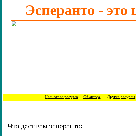
Эсперанто - это
Цель этого ресурса
Об авторе
Другие ресурсы
Что даст вам
эсперанто
: