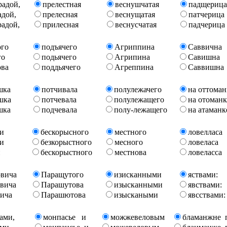
радой
,
прелестная
веснушчатая
падщерица
адой
,
прелесная
веснущатая
патчерица
радой
,
прилесная
веснусчатая
падчерица
ого
подъячего
Агриппина
Саввична
го
подьячего
Агрипина
Савишна
ова
поддьячего
Агреппина
Саввишна
шка
потчивала
полулежачего
на оттоман
шка
потчевала
полулежащего
на отоманк
шка
подчевала
полу-лежащего
на атаманк
 и
бескорысного
местного
ловелласа
 и
безкорыстного
месного
ловеласа
и
бескорыстного
местнова
ловеласса
вича
Паращутого
изисканными
яствами:
вича
Парашутова
изысканными
явствами:
ича
Парашютова
изыскаными
явсствами:
ами,
монпасье и
можжевеловым
бламанжне 