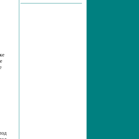
ке
е
е
под