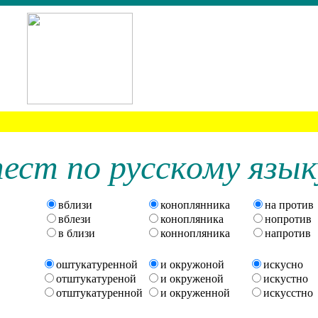
ест п
о
рус
с
к
о
му яз
ы
к
вблизи
коноплянника
на против
вблези
конопляника
нопротив
в близи
коннопляника
напротив
оштукатуренной
и окружоной
искусно
отштукатуреной
и окруженой
искустно
отштукатуренной
и окруженной
искусстно