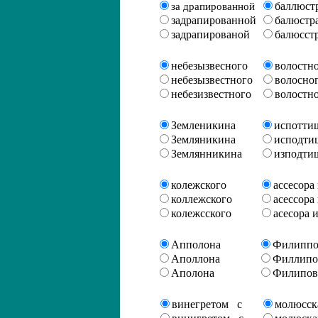
баллюст
за драпированной
задрапированной
балюстр
задрапированой
балюсст
небезызвесного
волостн
небезызвестного
волосно
небезизвестного
волостн
Земленикина
испотти
Земляникина
исподти
Землянникина
изподти
колежского
ассесора
коллежского
асессора
колежсского
асесора 
Апполона
Филиппо
Аполлона
Филлипо
Аполона
Филипов
винегретом с
молюсск