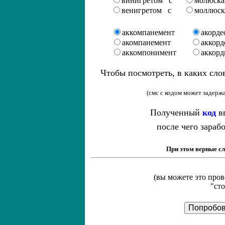
винигретом с
молюска
венигретом с
моллюск
аккомпанемент
акорде
акомпанемент
аккорд
аккомпонимент
аккорд
Чтобы посмотреть, в каких сл
(смс с кодом может задержа
Полученный
код
в
п
осле чего зараб
При этом в
ерные с
(вы можете это про
"ст