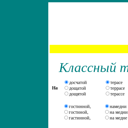
Класcный т
досчатой
терасе
На
дощатой
террасе
дощятой
терассе
гостинной
,
намедни
гостиной
,
на медни
гастинной
,
на медне