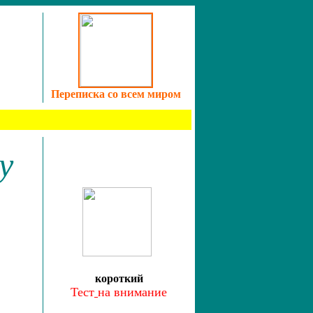
Переписка со всем миром
у
к
ороткий
Тест
на внимание