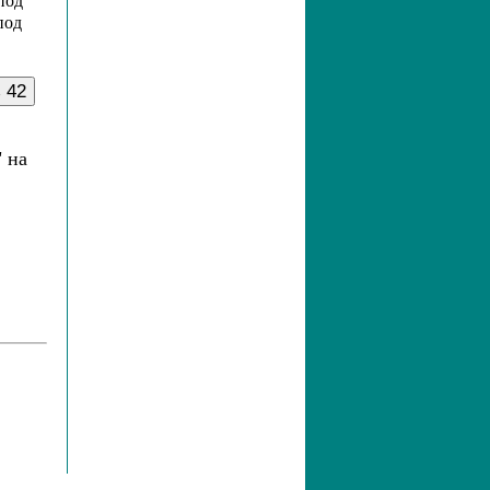
под
под
"
на