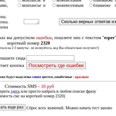
ми,
монпансье и
можевеловым
бланманже 
ами,
монпансъе и
можевелловым
бламанже 
она.
еона.
иона
овах вы допустили
ошибки
, пошлите
sms
с текстом
"
esper
короткий номер
2320
ться на 2-3 минуты - не волнуйтесь, код Вы обязательно получите!)
пишите сюда
отает кнопка
лова будут выделены
синим
цветом, ошибочные -
красным
Стоимость
SMS
-
10 руб
верить
здесь
или просто набрать в любом поиске фразу
оимость смс на короткий номер 2320)
Сброс всех значений. Можно начать тест заново