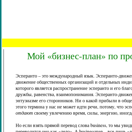
Мой «бизнес-план» по пр
Эсперанто – это международный язык. Эсперанто-движе
движение общественных организаций и отдельных инди
которого является распространение эсперанто и его благ
дружбы, равенства, взаимопонимания. Эсперанто-движе
энтузиазме его сторонников. Ни о какой прибыли в об
этого термина у нас не может идти речи, потому, что эс
отдают
своему увлечению время, силы, энергию, иногда
Но если взять прямой перевод слова
business
, то мы увид
переводится оно как «дело». А
businessman
– все лишь «д