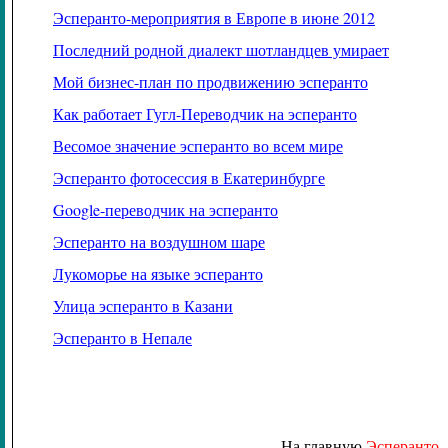
Эсперанто-мероприятия в Европе в июне 2012
Последний родной диалект шотландцев умирает
Мой бизнес-план по продвижению эсперанто
Как работает Гугл-Переводчик на эсперанто
Весомое значение эсперанто во всем мире
Эсперанто фотосессия в Екатеринбурге
Google
-переводчик на эсперанто
Эсперанто на воздушном шаре
Лукоморье на языке эсперанто
Улица эсперанто в Казани
Эсперанто в Непале
На главную
Эсперанто -