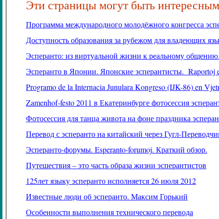
Эти страницы могут быть интересным
Программа международного молодёжного конгресса эспе
Доступность образования за рубежом для владеющих яз
Эсперанто: из виртуальной жизни к реальному общению
Эсперанто в Японии. Японские эсперантисты.
Raportoj 
Programo de la Internacia Junulara Kongreso (IJK-86) en Vje
Zamenhof
-
festo
2011 в Екатеринбурге фотосессия эсперан
Фотосессия для танца живота на фоне праздника эспера
Перевод с эсперанто на китайский через Гугл-Переводчи
Эсперанто-форумы.
Esperanto
-
forumoj
. Краткий обзор.
Путешествия – это часть образа жизни эсперантистов
125лет языку эсперанто исполняется 26 июля 2012
Известные люди об эсперанто. Максим Горький
Особенности выполнения технического перевода