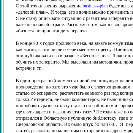
С этой точки зрения выражение
business
-
plan
будет выгля
«деловой план». И тогда его вполне можно применить и
Я не стану описывать ситуацию с развитием эсперанто в
даже не в нашей стране. Расскажу о том, как в свое врем
«бизнес» по пропаганде эсперанто.
В конце 80-х годов прошлого века, на закате коммунизма
как могли, в том числе и через местную прессу. Принос
они публиковали его в разделе «Бесполезное». Люди ино
обучить их эсперанто. Мы высылали им методички, про
встречи и тп.
В один прекрасный момент я приобрел пишущую машинк
производства, но зато это чудо было с электроприводом.
статью об эсперанто, распечатать ее много раз под копир
только Интернета, не было компьютеров, не было никак
попробовать разослать эту статью по районным и городс
где взять адреса и названия этих газет? Не ездить же по
отправился в Областную публичную библиотеку, где в о
Свердловской области. Их было штук 50 или 60… Я пере
статей, разложил по конвертам и отправил по адресам ре