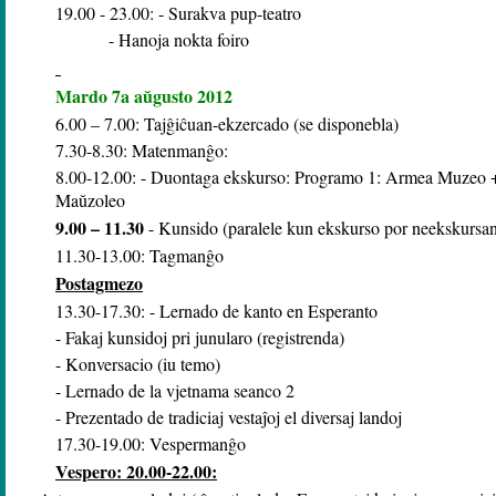
19.00 - 23.00: - Surakva pup-teatro
- Hanoja nokta foiro
Mardo 7a aŭgusto 2012
6.00 – 7.00: Tajĝiĉuan-ekzercado (se disponebla)
7.30-8.30: Matenmanĝo:
8.00-12.00: - Duontaga ekskurso: Programo 1: Armea Muze
Maŭzoleo
9.00 – 11.30
- Kunsido (paralele kun ekskurso por neekskursan
11.30-13.00: Tagmanĝo
Postagmezo
13.30-17.30: - Lernado de kanto en Esperanto
- Fakaj kunsidoj pri junularo (registrenda)
- Konversacio (iu temo)
- Lernado de la vjetnama seanco 2
- Prezentado de tradiciaj vestaĵoj el diversaj landoj
17.30-19.00: Vespermanĝo
Vespero: 20.00-22.00: