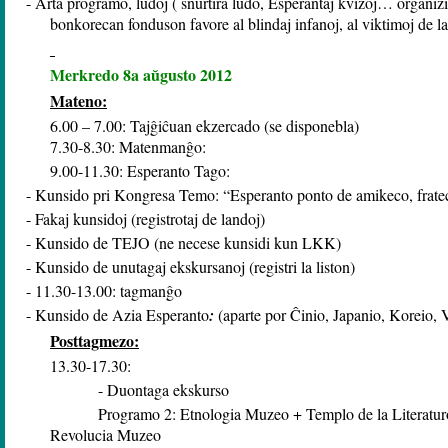
- Arta programo, ludoj ( ŝnurtira ludo, Esperantaj kvizoj… organizit
bonkorecan fonduson favore al blindaj infanoj, al viktimoj de la
Merkredo 8a aŭgusto 2012
Mateno:
6.00 – 7.00: Tajĝiĉuan ekzercado (se disponebla)
7.30-8.30: Matenmanĝo:
9.00-11.30: Esperanto Tago:
- Kunsido pri Kongresa Temo: “Esperanto ponto de amikeco, frate
- Fakaj kunsidoj (registrotaj de landoj)
- Kunsido de TEJO (ne necese kunsidi kun LKK)
- Kunsido de unutagaj ekskursanoj (registri la liston)
- 11.30-13.00: tagmanĝo
-
Kunsido de Azia Esperanto
:
(aparte por
Ĉ
inio, Japanio, Koreio,
Posttagmezo:
13.30-17.30:
- Duontaga ekskurso
Programo 2: Etnologia Muzeo + Templo de la Literatur
Revolucia Muzeo