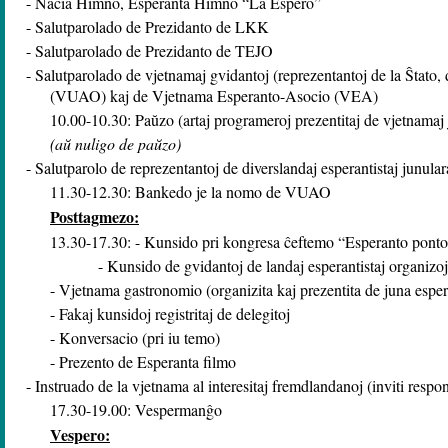
- Nacia Himno, Esperanta Himno “La Espero”
- Salutparolado de Prezidanto de LKK
- Salutparolado de Prezidanto de TEJO
- Salutparolado de vjetnamaj gvidantoj (reprezentantoj de la Ŝtat
(VUAO) kaj de Vjetnama Esperanto-Asocio (VEA)
10.00-10.30: Paŭzo (artaj programeroj prezentitaj de vjetnamaj jun
(aŭ nuligo de paŭzo)
- Salutparolo de reprezentantoj de diverslandaj esperantistaj junular
11.30-12.30: Bankedo je la nomo de VUAO
Posttagmezo:
13.30-17.30: - Kunsido pri kongresa ĉeftemo “Esperanto ponto
- Kunsido de gvidantoj de landaj esperantistaj organizoj
- Vjetnama gastronomio (organizita kaj prezentita de juna esper
- Fakaj kunsidoj registritaj de delegitoj
- Konversacio (pri iu temo)
- Prezento de Esperanta filmo
- Instruado de la vjetnama al interesitaj fremdlandanoj (inviti resp
17.30-19.00: Vespermanĝo
Vespero: