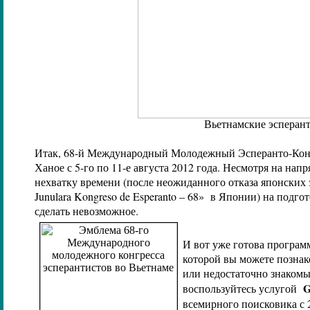
Вьетнамские эсперан
Итак, 68-й Международный Молодежный Эсперанто-Конг
Ханое с 5-го по 11-е августа 2012 года. Несмотря на н
нехватку времени (после неожиданного отказа японских 
Junulara Kongreso de Esperanto
– 68» в Японии) на подгот
сделать невозможное.
И вот уже готова програм
которой вы можете познак
или недостаточно знакомы
G
воспользуйтесь услугой
всемирного поисковика с 