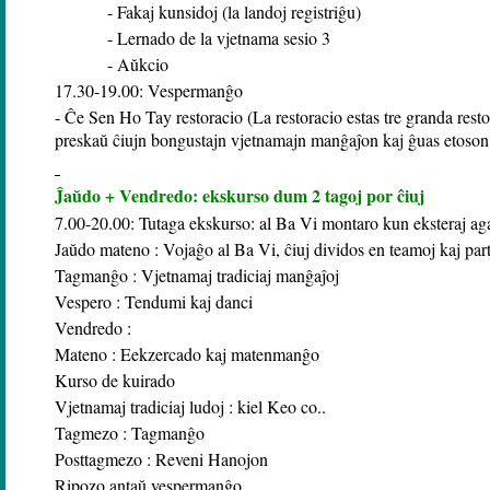
- Fakaj kunsidoj (la landoj registriĝu)
- Lernado de la vjetnama sesio 3
- Aŭkcio
17.30-19.00: Vespermanĝo
- Ĉe Sen Ho Tay restoracio (La restoracio estas tre granda rest
preskaŭ ĉiujn bongustajn vjetnamajn manĝaĵon kaj ĝuas etoson
Ĵaŭdo + Vendredo: ekskurso dum 2 tagoj por ĉiuj
7.00-20.00: Tutaga ekskurso: al Ba Vi montaro kun eksteraj ag
Jaŭdo mateno : Vojaĝo al Ba Vi, ĉiuj dividos en teamoj kaj part
Tagmanĝo : Vjetnamaj tradiciaj manĝaĵoj
Vespero : Tendumi kaj danci
Vendredo :
Mateno : Eekzercado kaj matenmanĝo
Kurso de kuirado
Vjetnamaj tradiciaj ludoj : kiel Keo co..
Tagmezo : Tagmanĝo
Posttagmezo : Reveni Hanojon
Ripozo antaŭ vespermanĝo