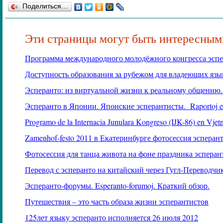
Поделиться…
Эти страницы могут быть интересным
Программа международного молодёжного конгресса эспе
Доступность образования за рубежом для владеющих язы
Эсперанто: из виртуальной жизни к реальному общению
Эсперанто в Японии. Японские эсперантисты.
Raportoj e
Programo de la Internacia Junulara Kongreso (IJK-86) en Vjet
Zamenhof
-
festo
2011 в Екатеринбурге фотосессия эсперан
Фотосессия для танца живота на фоне праздника эсперан
Перевод с эсперанто на китайский через Гугл-Переводчи
Эсперанто-форумы.
Esperanto
-
forumoj
. Краткий обзор.
Путешествия – это часть образа жизни эсперантистов
125лет языку эсперанто исполняется 26 июля 2012