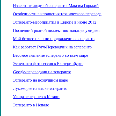
Известные люди об эсперанто. Максим Горький
Особенности выполнения технического перевода
Эсперанто-мероприятия в Европе в июне 2012
Последний родной диалект шотландцев умирает
Мой бизнес-план по продвижению эсперанто
Как работает Гугл-Переводчик на эсперанто
Весомое значение эсперанто во всем мире
Эсперанто фотосессия в Екатеринбурге
Google
-переводчик на эсперанто
Эсперанто на воздушном шаре
Лукоморье на языке эсперанто
Улица эсперанто в Казани
Эсперанто в Непале