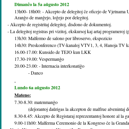
Dimanĉo la 5a aŭgusto 2012
13h00- 18h00: - Akcepto de delegitoj ĉe oficejo de Vjetnama
Aranĝo de manĝejo, loĝejo por delegitoj.
-
Akcepto de registritaj delegitoj, disdono de dokumentoj.
-
La delegitoj registras pri vizitoj, ekskursoj kaj artaj programeroj (p
13h30: Malfermo de salono
por libroservo, ekspozicio
14h30: Preskonferenco (TV-kanaloj VTV1, 3, 4, Hanoja TV kaj 
16.00-17.00: Kunsido de TEJO kun LKK
17.30-19.00: Vespermanĝo
20.00-23.00: - Internacia interkonatiĝo
- Danco
Lundo 6a aŭgusto 2012
Mateno:
7.30-8.30: matenmanĝo
(deĵorantoj daŭrigas la akcepton de malfrue alvenintaj de
8.30-8.45: Akcepto de Registaraj reprezentantoj honore al la ga
9.00-11h00: Malferma Ceremonio de la Kongreso ĉe la Granda