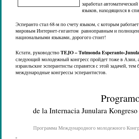
заработал автоматический 
языков, находящихся в сп
Эсперанто стал 68-м по счету языком, с которым работае
мировым Интернет-гигантом равноправным и полноценн
национальными языками, дорогого стоит!
TEJO
–
Tutmonda Esperanto
-
Junul
Кстати, руководство
следующий молодежный конгресс пройдет тоже в Азии, а
израильские эсперантисты справятся с этой задачей, тем 
международные конгрессы эсперантистов.
Program
de la Internacia Junulara Kongres
Программа Международного молодежного Конгре