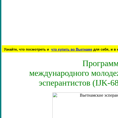
Узнайте, что посмотреть и
что купить во Вьетнаме
для себя, и в
Програм
международного молоде
эсперантистов
(IJK-6