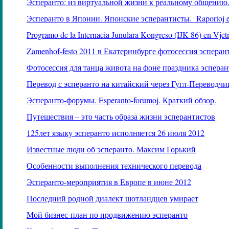
Эсперанто: из виртуальной жизни к реальному общению
Эсперанто в Японии. Японские эсперантисты.
Raportoj 
Programo de la Internacia Junulara Kongreso (IJK-86) en Vje
Zamenhof
-
festo
2011 в Екатеринбурге фотосессия эсперан
Фотосессия для танца живота на фоне праздника эсперан
Перевод с эсперанто на китайский через Гугл-Переводчи
Эсперанто-форумы.
Esperanto
-
forumoj
. Краткий обзор.
Путешествия – это часть образа жизни эсперантистов
125лет языку эсперанто исполняется 26 июля 2012
Известные люди об эсперанто. Максим Горький
Особенности выполнения технического перевода
Эсперанто-мероприятия в Европе в июне 2012
Последний родной диалект шотландцев умирает
Мой бизнес-план по продвижению эсперанто