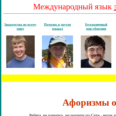
Международный язык
Знакомства
по всему
Помощь в других
Безграничный
миру
языках
мир общения
Афоризмы 
Ребята, не парьтесь, не рыщите по Сети - везде